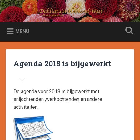
Naar
de
Dahliatuin Helmond-West
Zoeken
inhoud
Doet je opbloeien
springen
MENU
Agenda 2018 is bijgewerkt
De agenda voor 2018 is bijgewerkt met
snijochtenden ,werkochtenden en andere
activiteiten.