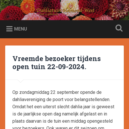
Naar
de
Dahliatuin Helmond-West
Zoeken
inhoud
Doet je opbloeien
springen
MENU
Vreemde bezoeker tijdens
open tuin 22-09-2024.
Op zondagmiddag 22 september opende de
dahliavereniging de poort voor belangstellenden.
Omdat het een uiterst slecht dahlia jaar is geweest
is de jaarlijkse open dag namelijk afgelast en in
plaats daarvan is de tuin een middag opengesteld
voor bezoekers. Ook waren er dit seizoen om