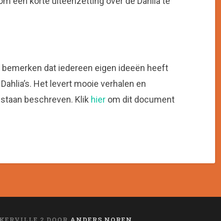
m een korte uiteenzetting over de Dahlia te
je bemerken dat iedereen eigen ideeën heeft
ahlia’s. Het levert mooie verhalen en
 staan beschreven. Klik
hier
om dit document
KERVILLE 2 DOOR
ANDERS NOREN
.