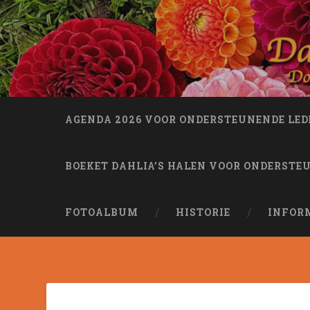
Naar
de
inhoud
Dahliatuin Helmond
springen
Zoeken
Doet je opbloeien
AGENDA 2026 VOOR ONDERSTEUNENDE LED
BOEKET DAHLIA’S HALEN VOOR ONDERSTE
FOTOALBUM
HISTORIE
INFOR