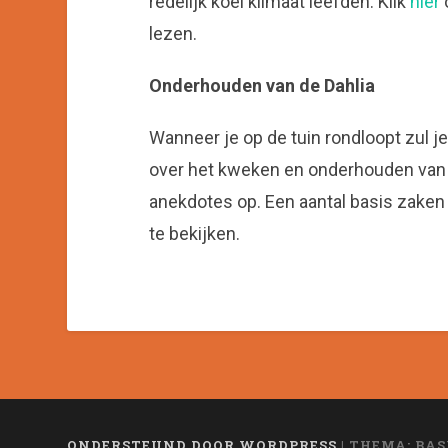
redelijk koel klimaat leefden. Klik
hier
o
lezen.
Onderhouden van de Dahlia
Wanneer je op de tuin rondloopt zul 
over het kweken en onderhouden van D
anekdotes op. Een aantal basis zaken
te bekijken.
ONDERSTEUND DOOR WORDPRESS
|
THEMA: BAS