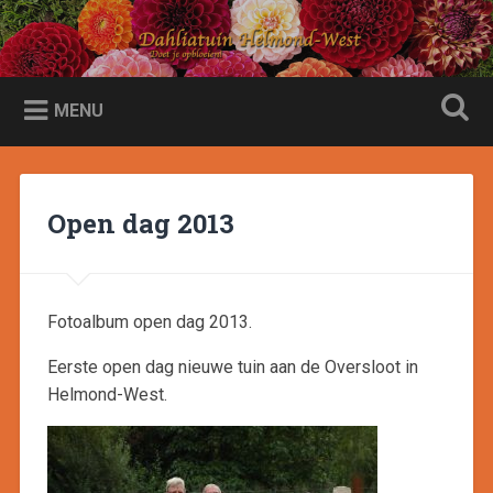
Naar
de
Dahliatuin Helmond-West
Zoeken
inhoud
Doet je opbloeien
springen
MENU
Open dag 2013
Fotoalbum open dag 2013.
Eerste open dag nieuwe tuin aan de Oversloot in
Helmond-West.