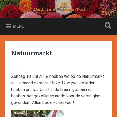
Naar
de
Dahliatuin Helmond-West
Zoeken
inhoud
Doet je opbloeien
springen
MENU
Natuurmarkt
Zondag 10 juni 2018 hebben we op de Natuurmarkt
in Helmond gestaan. Onze 12 vrijwillige leden
hebben om toerbeurt in de kraam gestaan en
hebben het gezellig en nuttig voor de vereniging
gevonden. Allen bedankt hiervoor!