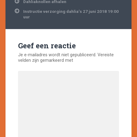
Bericht
Dahliaknollen afhalen
navigatie
Instructie verzorging dahlia’s 27 juni 2018 19:00
uur
Geef een reactie
Je e-mailadres wordt niet gepubliceerd.
Vereiste
velden zijn gemarkeerd met